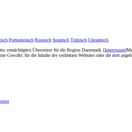
isch
Portugiesisch
Russisch
Spanisch
Türkisch
Ukrainisch
gter, ermächtigter) Übersetzer für die Region Darmstadt.
[
Impressum
]
Me
e Gewähr; für die Inhalte der verlinkten Websites oder die dort ang
etzer