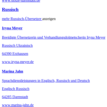
www.stolze-darmstadt.de
Russisch
mehr
Russisch-
Übersetzer
anzeigen
Iryna Meyer
Beeidigte Übersetzerin und Verhandlungsdolmetscherin Iryna Meyer
Russisch Ukrainisch
64390 Erzhausen
www.iryna-meyer.de
Marina Jahn
Sprachdienstleistungen in Englisch, Russisch und Deutsch
Englisch Russisch
64285 Darmstadt
www.marina-jahn.de