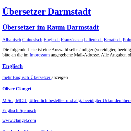
Übersetzer Darmstadt
Übersetzer im Raum Darmstadt
Albanisch
Chinesisch
Englisch
Französisch
Italienisch
Kroatisch
Poln
Die folgende Liste ist eine Auswahl selbständiger (vereidigter, beeidi
bitte an die im
Impressum
angegebene Mail-Adresse. Alle Angaben ohn
Englisch
mehr
Englisch-
Übersetzer
anzeigen
Oliver Clanget
M.Sc., MCIL, öffentlich bestellter und allg. beeidigter Urkundenübers
Englisch Spanisch
www.clanget.com