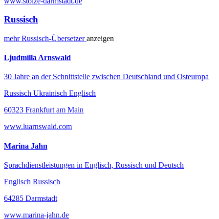
www.stolze-darmstadt.de
Russisch
mehr
Russisch-
Übersetzer
anzeigen
Ljudmilla Arnswald
30 Jahre an der Schnittstelle zwischen Deutschland und Osteuropa
Russisch Ukrainisch Englisch
60323 Frankfurt am Main
www.luarnswald.com
Marina Jahn
Sprachdienstleistungen in Englisch, Russisch und Deutsch
Englisch Russisch
64285 Darmstadt
www.marina-jahn.de