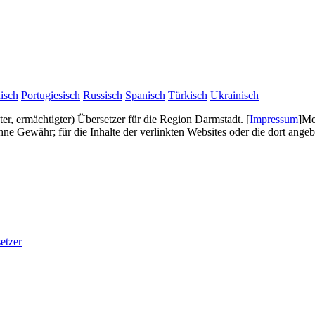
isch
Portugiesisch
Russisch
Spanisch
Türkisch
Ukrainisch
gter, ermächtigter) Übersetzer für die Region Darmstadt.
[
Impressum
]
Me
e Gewähr; für die Inhalte der verlinkten Websites oder die dort ang
etzer