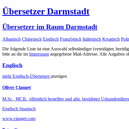
Übersetzer Darmstadt
Übersetzer im Raum Darmstadt
Albanisch
Chinesisch
Englisch
Französisch
Italienisch
Kroatisch
Poln
Die folgende Liste ist eine Auswahl selbständiger (vereidigter, beeidi
bitte an die im
Impressum
angegebene Mail-Adresse. Alle Angaben ohn
Englisch
mehr
Englisch-
Übersetzer
anzeigen
Oliver Clanget
M.Sc., MCIL, öffentlich bestellter und allg. beeidigter Urkundenübers
Englisch Spanisch
www.clanget.com