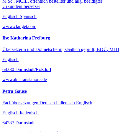
M.Sc., MCIL, öffentlich bestellter und allg. beeidigter
Urkundenübersetzer
Englisch Spanisch
www.clanget.com
Ilse Katharina Freiburg
Übersetzerin und Dolmetscherin, staatlich geprüft, BDÜ, MITI
Englisch
64380 Darmstadt/Roßdorf
www.ikf-translations.de
Petra Gause
Fachübersetzungen Deutsch Italienisch Englisch
Englisch Italienisch
64287 Darmstadt