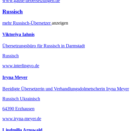
www.gause-uebersetzungen.de
Russisch
mehr
Russisch-
Übersetzer
anzeigen
Viktoriya Iahnis
Übersetzungsbüro für Russisch in Darmstadt
Russisch
www.interlingvo.de
Iryna Meyer
Beeidigte Übersetzerin und Verhandlungsdolmetscherin Iryna Meyer
Russisch Ukrainisch
64390 Erzhausen
www.iryna-meyer.de
Ljudmilla Arnswald