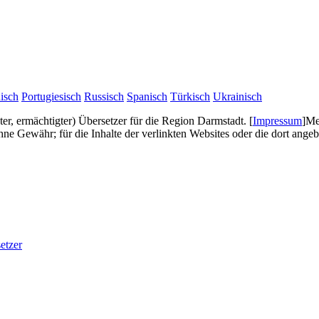
isch
Portugiesisch
Russisch
Spanisch
Türkisch
Ukrainisch
gter, ermächtigter) Übersetzer für die Region Darmstadt.
[
Impressum
]
Me
e Gewähr; für die Inhalte der verlinkten Websites oder die dort ang
etzer