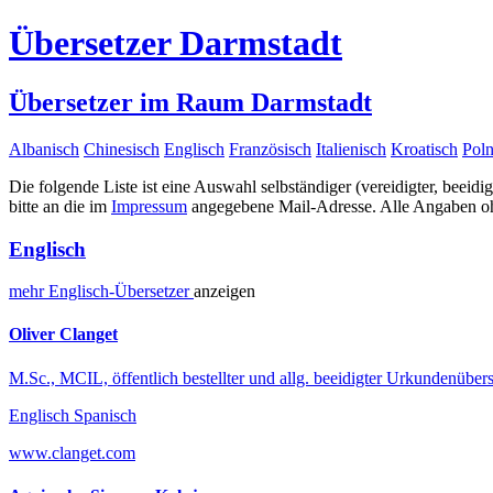
Übersetzer Darmstadt
Übersetzer im Raum Darmstadt
Albanisch
Chinesisch
Englisch
Französisch
Italienisch
Kroatisch
Poln
Die folgende Liste ist eine Auswahl selbständiger (vereidigter, beeidi
bitte an die im
Impressum
angegebene Mail-Adresse. Alle Angaben ohn
Englisch
mehr
Englisch-
Übersetzer
anzeigen
Oliver Clanget
M.Sc., MCIL, öffentlich bestellter und allg. beeidigter Urkundenübers
Englisch Spanisch
www.clanget.com