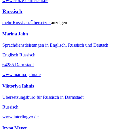
www.stolze-darmstadt.de
Russisch
mehr
Russisch-
Übersetzer
anzeigen
Marina Jahn
Sprachdienstleistungen in Englisch, Russisch und Deutsch
Englisch Russisch
64285 Darmstadt
www.marina-jahn.de
Viktoriya Iahnis
Übersetzungsbüro für Russisch in Darmstadt
Russisch
www.interlingvo.de
Iryna Meyer