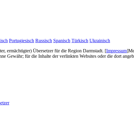
isch
Portugiesisch
Russisch
Spanisch
Türkisch
Ukrainisch
gter, ermächtigter) Übersetzer für die Region Darmstadt.
[
Impressum
]
Me
e Gewähr; für die Inhalte der verlinkten Websites oder die dort ang
etzer