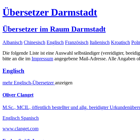
Übersetzer Darmstadt
Übersetzer im Raum Darmstadt
Albanisch
Chinesisch
Englisch
Französisch
Italienisch
Kroatisch
Poln
Die folgende Liste ist eine Auswahl selbständiger (vereidigter, beeidi
bitte an die im
Impressum
angegebene Mail-Adresse. Alle Angaben ohn
Englisch
mehr
Englisch-
Übersetzer
anzeigen
Oliver Clanget
M.Sc., MCIL, öffentlich bestellter und allg. beeidigter Urkundenübers
Englisch Spanisch
www.clanget.com