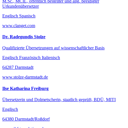
M.Sc., MCIL, öffentlich bestellter und allg. beeidigter
Urkundenübersetzer
Englisch Spanisch
www.clanget.com
Dr. Radegundis Stolze
Qualifizierte Übersetzungen auf wissenschaftlicher Basis
Englisch Französisch Italienisch
64287 Darmstadt
www.stolze-darmstadt.de
Ilse Katharina Freiburg
Übersetzerin und Dolmetscherin, staatlich geprüft, BDÜ, MITI
Englisch
64380 Darmstadt/Roßdorf