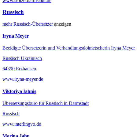
www.stolze-darmstadt.de
Russisch
mehr
Russisch-
Übersetzer
anzeigen
Iryna Meyer
Beeidigte Übersetzerin und Verhandlungsdolmetscherin Iryna Meyer
Russisch Ukrainisch
64390 Erzhausen
www.iryna-meyer.de
Viktoriya Iahnis
Übersetzungsbüro für Russisch in Darmstadt
Russisch
www.interlingvo.de
Marina Jahn