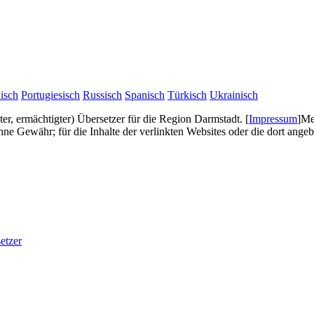
isch
Portugiesisch
Russisch
Spanisch
Türkisch
Ukrainisch
gter, ermächtigter) Übersetzer für die Region Darmstadt.
[
Impressum
]
Me
e Gewähr; für die Inhalte der verlinkten Websites oder die dort ang
etzer