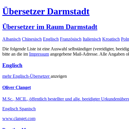
Übersetzer Darmstadt
Übersetzer im Raum Darmstadt
Albanisch
Chinesisch
Englisch
Französisch
Italienisch
Kroatisch
Poln
Die folgende Liste ist eine Auswahl selbständiger (vereidigter, beeidi
bitte an die im
Impressum
angegebene Mail-Adresse. Alle Angaben ohn
Englisch
mehr
Englisch-
Übersetzer
anzeigen
Oliver Clanget
M.Sc., MCIL, öffentlich bestellter und allg. beeidigter Urkundenübers
Englisch Spanisch
www.clanget.com