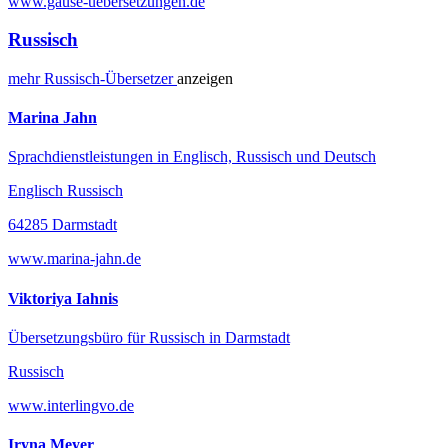
www.gause-uebersetzungen.de
Russisch
mehr
Russisch-
Übersetzer
anzeigen
Marina Jahn
Sprachdienstleistungen in Englisch, Russisch und Deutsch
Englisch Russisch
64285 Darmstadt
www.marina-jahn.de
Viktoriya Iahnis
Übersetzungsbüro für Russisch in Darmstadt
Russisch
www.interlingvo.de
Iryna Meyer