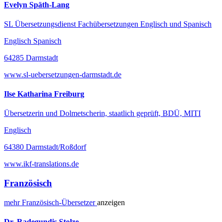
Evelyn Späth-Lang
SL Übersetzungsdienst Fachübersetzungen Englisch und Spanisch
Englisch Spanisch
64285 Darmstadt
www.sl-uebersetzungen-darmstadt.de
Ilse Katharina Freiburg
Übersetzerin und Dolmetscherin, staatlich geprüft, BDÜ, MITI
Englisch
64380 Darmstadt/Roßdorf
www.ikf-translations.de
Französisch
mehr
Französisch-
Übersetzer
anzeigen
Dr. Radegundis Stolze