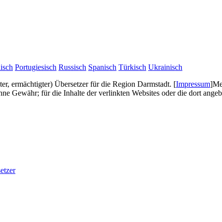
isch
Portugiesisch
Russisch
Spanisch
Türkisch
Ukrainisch
gter, ermächtigter) Übersetzer für die Region Darmstadt.
[
Impressum
]
Me
e Gewähr; für die Inhalte der verlinkten Websites oder die dort ang
etzer