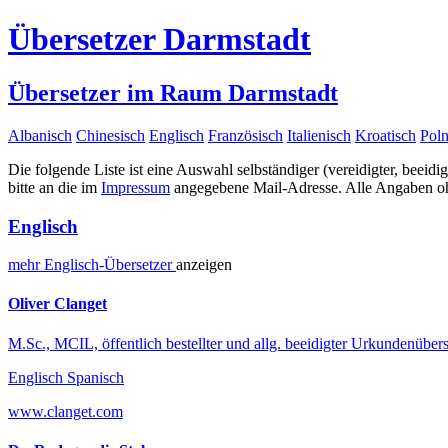
Übersetzer Darmstadt
Übersetzer im Raum Darmstadt
Albanisch
Chinesisch
Englisch
Französisch
Italienisch
Kroatisch
Poln
Die folgende Liste ist eine Auswahl selbständiger (vereidigter, beeidi
bitte an die im
Impressum
angegebene Mail-Adresse. Alle Angaben ohn
Englisch
mehr
Englisch-
Übersetzer
anzeigen
Oliver Clanget
M.Sc., MCIL, öffentlich bestellter und allg. beeidigter Urkundenübers
Englisch Spanisch
www.clanget.com