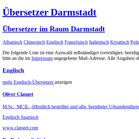
Übersetzer Darmstadt
Übersetzer im Raum Darmstadt
Albanisch
Chinesisch
Englisch
Französisch
Italienisch
Kroatisch
Poln
Die folgende Liste ist eine Auswahl selbständiger (vereidigter, beeidi
bitte an die im
Impressum
angegebene Mail-Adresse. Alle Angaben ohn
Englisch
mehr
Englisch-
Übersetzer
anzeigen
Oliver Clanget
M.Sc., MCIL, öffentlich bestellter und allg. beeidigter Urkundenübers
Englisch Spanisch
www.clanget.com