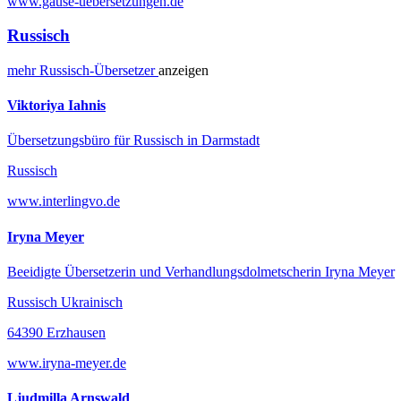
www.gause-uebersetzungen.de
Russisch
mehr
Russisch-
Übersetzer
anzeigen
Viktoriya Iahnis
Übersetzungsbüro für Russisch in Darmstadt
Russisch
www.interlingvo.de
Iryna Meyer
Beeidigte Übersetzerin und Verhandlungsdolmetscherin Iryna Meyer
Russisch Ukrainisch
64390 Erzhausen
www.iryna-meyer.de
Ljudmilla Arnswald