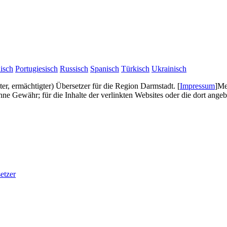
isch
Portugiesisch
Russisch
Spanisch
Türkisch
Ukrainisch
gter, ermächtigter) Übersetzer für die Region Darmstadt.
[
Impressum
]
Me
e Gewähr; für die Inhalte der verlinkten Websites oder die dort ang
etzer