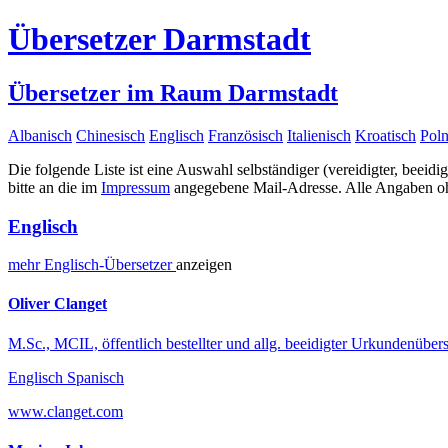
Übersetzer Darmstadt
Übersetzer im Raum Darmstadt
Albanisch
Chinesisch
Englisch
Französisch
Italienisch
Kroatisch
Poln
Die folgende Liste ist eine Auswahl selbständiger (vereidigter, beeidi
bitte an die im
Impressum
angegebene Mail-Adresse. Alle Angaben ohn
Englisch
mehr
Englisch-
Übersetzer
anzeigen
Oliver Clanget
M.Sc., MCIL, öffentlich bestellter und allg. beeidigter Urkundenübers
Englisch Spanisch
www.clanget.com