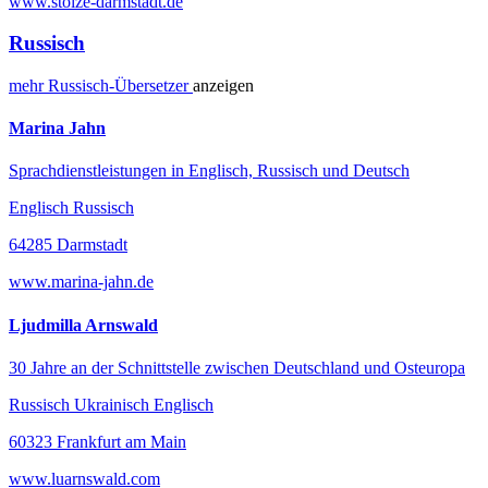
www.stolze-darmstadt.de
Russisch
mehr
Russisch-
Übersetzer
anzeigen
Marina Jahn
Sprachdienstleistungen in Englisch, Russisch und Deutsch
Englisch Russisch
64285 Darmstadt
www.marina-jahn.de
Ljudmilla Arnswald
30 Jahre an der Schnittstelle zwischen Deutschland und Osteuropa
Russisch Ukrainisch Englisch
60323 Frankfurt am Main
www.luarnswald.com