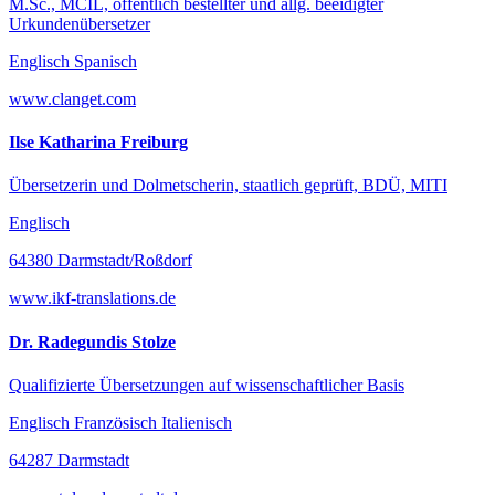
M.Sc., MCIL, öffentlich bestellter und allg. beeidigter
Urkundenübersetzer
Englisch Spanisch
www.clanget.com
Ilse Katharina Freiburg
Übersetzerin und Dolmetscherin, staatlich geprüft, BDÜ, MITI
Englisch
64380 Darmstadt/Roßdorf
www.ikf-translations.de
Dr. Radegundis Stolze
Qualifizierte Übersetzungen auf wissenschaftlicher Basis
Englisch Französisch Italienisch
64287 Darmstadt