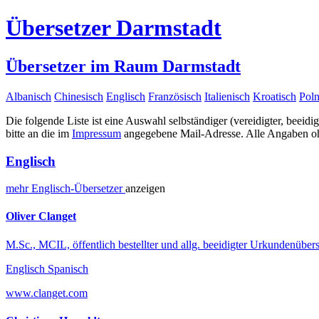
Übersetzer Darmstadt
Übersetzer im Raum Darmstadt
Albanisch
Chinesisch
Englisch
Französisch
Italienisch
Kroatisch
Poln
Die folgende Liste ist eine Auswahl selbständiger (vereidigter, beeidi
bitte an die im
Impressum
angegebene Mail-Adresse. Alle Angaben ohn
Englisch
mehr
Englisch-
Übersetzer
anzeigen
Oliver Clanget
M.Sc., MCIL, öffentlich bestellter und allg. beeidigter Urkundenübers
Englisch Spanisch
www.clanget.com