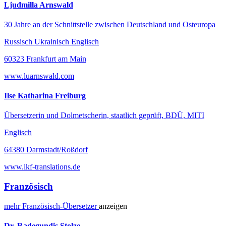
Ljudmilla Arnswald
30 Jahre an der Schnittstelle zwischen Deutschland und Osteuropa
Russisch Ukrainisch Englisch
60323 Frankfurt am Main
www.luarnswald.com
Ilse Katharina Freiburg
Übersetzerin und Dolmetscherin, staatlich geprüft, BDÜ, MITI
Englisch
64380 Darmstadt/Roßdorf
www.ikf-translations.de
Französisch
mehr
Französisch-
Übersetzer
anzeigen
Dr. Radegundis Stolze