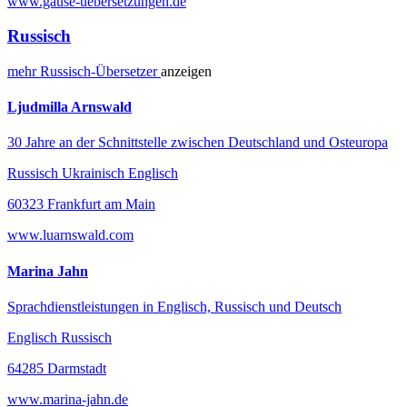
www.gause-uebersetzungen.de
Russisch
mehr
Russisch-
Übersetzer
anzeigen
Ljudmilla Arnswald
30 Jahre an der Schnittstelle zwischen Deutschland und Osteuropa
Russisch Ukrainisch Englisch
60323 Frankfurt am Main
www.luarnswald.com
Marina Jahn
Sprachdienstleistungen in Englisch, Russisch und Deutsch
Englisch Russisch
64285 Darmstadt
www.marina-jahn.de