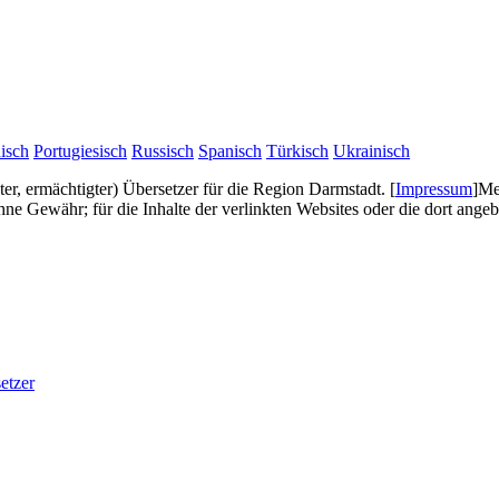
isch
Portugiesisch
Russisch
Spanisch
Türkisch
Ukrainisch
gter, ermächtigter) Übersetzer für die Region Darmstadt.
[
Impressum
]
Me
e Gewähr; für die Inhalte der verlinkten Websites oder die dort ang
etzer